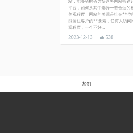
站，能够省时省力快速将网站搭建
平台，如何从其中选择一套合适的
美观程度，网站的美观是排在**位
能留住客户的**要素，任何人访问
观程度，一个不好...
2023-12-13
538
案例