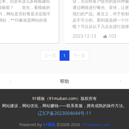
起来，但是有这么多模板建站
业，无论给客户提供的是何种服
模板呢？ 首先，看模板的
通过网络进行曝光、宣传，让更
的，网站是否好看是决定能不
我们的产品。换言之，对于初创
网站，**印象就是网站的美
必不可少的。那到底选择一个什
呢？可以从以下几点去进行选择：
2023-12-13
103
上一页
1
下一页
帮助
91模板（91muban.com）版权所有
网站建设，网站优化，网站赚钱——联系客服，拥有成熟的操作方法。
辽ICP备2023004644号-11
Powered by
91模板
©2008-2026
91muban.com